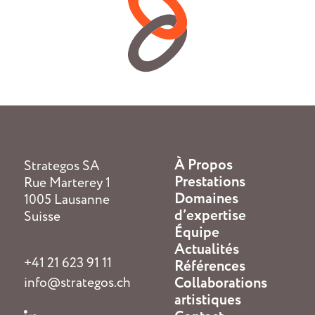
À Propos
Strategos SA
Prestations
Rue Marterey 1
Domaines
1005 Lausanne
d’expertise
Suisse
Équipe
Actualités
+41 21 623 91 11
Références
info@strategos.ch
Collaborations
artistiques