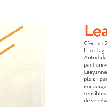
Le
C’est en 
le collage
Autodidac
par l’univ
Leayanne 
plaisir p
encourag
sensibles 
de se dév