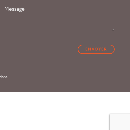
Message
*
CAPTCHA
tions.