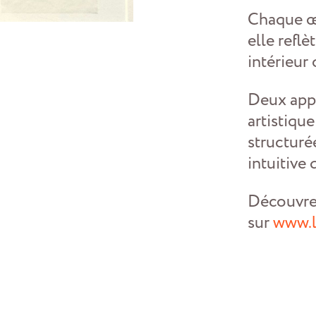
​Chaque œ
elle reflè
intérieur 
Deux appr
artistiqu
structuré
intuitive 
Découvre
sur
www.l