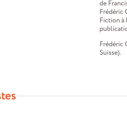
de Franci
Frédéric C
Fiction à 
publicati
Frédéric C
Suisse).
stes