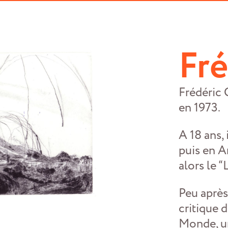
Fré
Frédéric 
en 1973.
A 18 ans,
puis en A
alors le “
Peu après
critique d
Monde, un