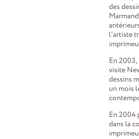
des dessin
Marmande 
antérieur
l’artiste
imprimeur 
En 2003, 
visite Ne
dessins 
un mois le
contempo
En 2004 pa
dans la c
imprimeur